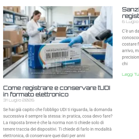
Sanzi
regist
6 Lugli
C’è un d
conoscono
costare f
arrivo, 
precision
chi
Leggi Tu
Come registrare e conservare l’UDI
in formato elettronico
31 Luglio 2026
Se hai già capito che l’obbligo UDI ti riguarda, la domanda
successiva è sempre la stessa: in pratica, cosa devo fare?
La risposta breve è che la norma non ti chiede solo di
tenere traccia dei dispositivi. Ti chiede di farlo in modalità
elettronica, di conservare quei dati per anni