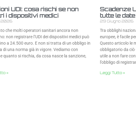
oni UDI: cosa rischi se non
Scadenze 
ri i dispositivi medici
tutte le dat
o 2026
29 Giugno 2026
ato che molti operatori sanitari ancora non
Tra obblighi naziona
: non registrare l’UDI dei dispositivi medici può
europee, è facile pe
ino a 24.500 euro. E non si tratta di un obbligo in
Questo articolo le m
ma di una norma già in vigore. Vediamo con
obbligatorio da ciò
e quanto si rischia, da cosa nasce la sanzione,
utile a non fare con
l’obbligo di registra
tto »
Leggi Tutto »