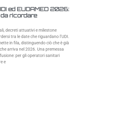
UDI ed EUDAMED 2026:
e da ricordare
li, decreti attuativi e milestone
rdersi tra le date che riguardano l’UDI.
ette in fila, distinguendo ciò che è già
 che arriva nel 2026. Una premessa
fusione: per gli operatori sanitari
re e