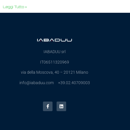
Leggi Tutto »
IABADUU srl
IT06511320969
via della Moscova, 40 – 20121 Milano
info@iabaduu.com +39.02.40709003