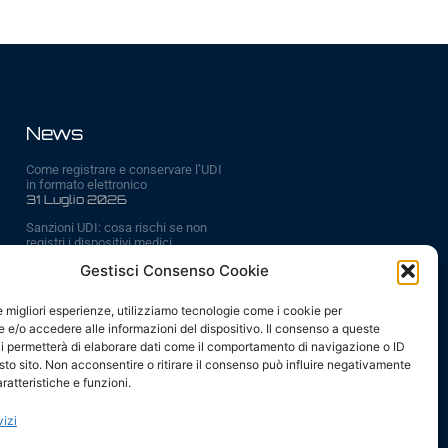
News
Come registrare e conservare l’UDI
in formato elettronico
31 Luglio 2026
Sanzioni UDI: cosa rischi se non
registri i dispositivi medici
6 Luglio 2026
Gestisci Consenso Cookie
Scadenze UDI ed EUDAMED 2026:
tutte le date da ricordare
le migliori esperienze, utilizziamo tecnologie come i cookie per
29 Giugno 2026
e/o accedere alle informazioni del dispositivo. Il consenso a queste
AI – modelli piccoli, in locale, per il
i permetterà di elaborare dati come il comportamento di navigazione o ID
business
sto sito. Non acconsentire o ritirare il consenso può influire negativamente
24 Giugno 2026
ratteristiche e funzioni.
vizi
Vai a tutte le news