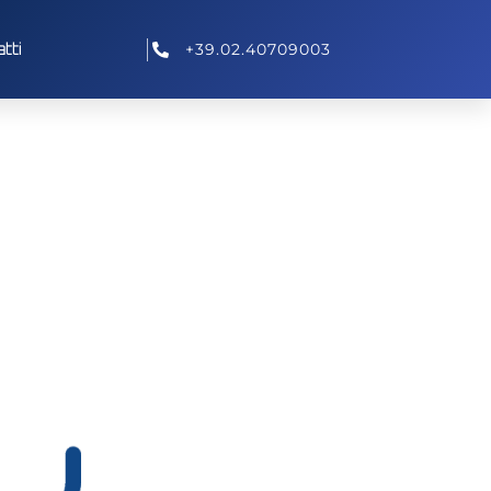
tti
+39.02.40709003