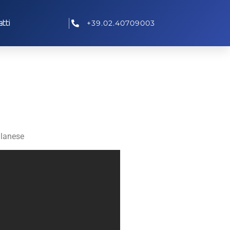
tti
+39.02.40709003
ilanese