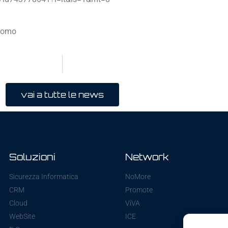
duomo
vai a tutte le news
Soluzioni
Network
Sicurezza Informatica
NoMore
CRM
Promote
Cloud
ViVA
WebSite
ICE