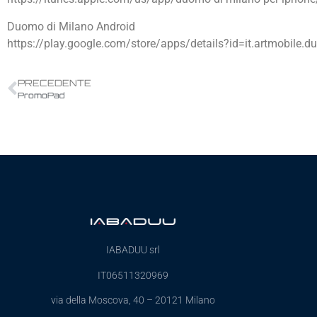
Duomo di Milano Android
https://play.google.com/store/apps/details?id=it.artmobile.
PRECEDENTE
PromoPad
IABADUU srl
IT06511320969
via della Moscova, 40 – 20121 Milano