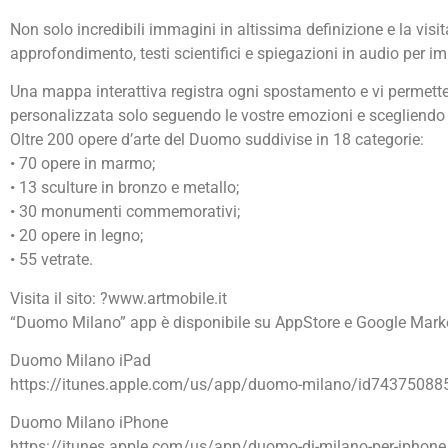
Non solo incredibili immagini in altissima definizione e la visita
approfondimento, testi scientifici e spiegazioni in audio per im
Una mappa interattiva registra ogni spostamento e vi permette d
personalizzata solo seguendo le vostre emozioni e scegliendo un
Oltre 200 opere d’arte del Duomo suddivise in 18 categorie:
• 70 opere in marmo;
• 13 sculture in bronzo e metallo;
• 30 monumenti commemorativi;
• 20 opere in legno;
• 55 vetrate.
Visita il sito: ?www.artmobile.it
“Duomo Milano” app è disponibile su AppStore e Google Market 
Duomo Milano iPad
https://itunes.apple.com/us/app/duomo-milano/id74375088
Duomo Milano iPhone
https://itunes.apple.com/us/app/duomo-di-milano-per-ipho