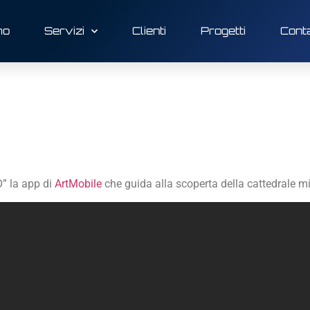
mo
Servizi
Clienti
Progetti
Conta
” la app di
ArtMobile
che guida alla scoperta della cattedrale m