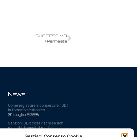
SUCCESSIVO
il Permeista
News
Come registrare e conservare l’UDI
in formato elettronico
31 Luglio 2026
Sanzioni UDI: cosa rischi se non
registri i dispositivi medici
6 Luglio 2026
Gestisci Consenso Cookie