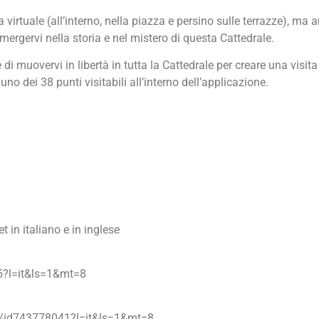
 virtuale (all’interno, nella piazza e persino sulle terrazze), ma a
mergervi nella storia e nel mistero di questa Cattedrale.
i muovervi in libertà in tutta la Cattedrale per creare una visit
o dei 38 punti visitabili all’interno dell’applicazione.
in italiano e in inglese
5?l=it&ls=1&mt=8
ne/id743778041?l=it&ls=1&mt=8