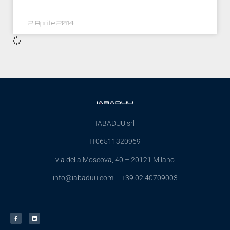
2 Aprile 2014
IABADUU srl
IT06511320969
via della Moscova, 40 – 20121 Milano
info@iabaduu.com +39.02.40709003