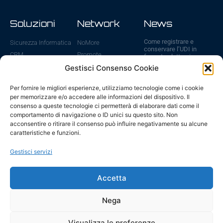
Soluzioni
Network
News
Come registrare e
Sicurezza Informatica
NoMore
conservare l’UDI in
CRM
Promote
formato elettronico
31 Luglio 2026
Cloud
ViVA
Gestisci Consenso Cookie
Sanzioni UDI: cosa
WebSite
ICE
rischi se non registri i
Per fornire le migliori esperienze, utilizziamo tecnologie come i cookie
E-Commerce
dispositivi medici
per memorizzare e/o accedere alle informazioni del dispositivo. Il
6 Luglio 2026
Gestione IT
consenso a queste tecnologie ci permetterà di elaborare dati come il
Fatturazione Elettronica
Scadenze UDI ed
comportamento di navigazione o ID unici su questo sito. Non
EUDAMED 2026: tutte
acconsentire o ritirare il consenso può influire negativamente su alcune
le date da ricordare
caratteristiche e funzioni.
29 Giugno 2026
AI – modelli piccoli, in
Gestisci servizi
locale, per il business
24 Giugno 2026
Accetta
Vai a tutte le news
Nega
Visualizza le preferenze