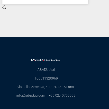
IABADUU srl
IT06511320969
via della Moscova, 40 – 20121 Milano
info@iabaduu.com +39.02.40709003