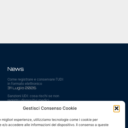
News
Come registrare e conservare l’UDI
in formato elettronico
31 Luglio 2026
Sanzioni UDI: cosa rischi se non
registri i dispositivi medici
6 Luglio 2026
Gestisci Consenso Cookie
Scadenze UDI ed EUDAMED 2026:
tutte le date da ricordare
le migliori esperienze, utilizziamo tecnologie come i cookie per
29 Giugno 2026
e/o accedere alle informazioni del dispositivo. Il consenso a queste