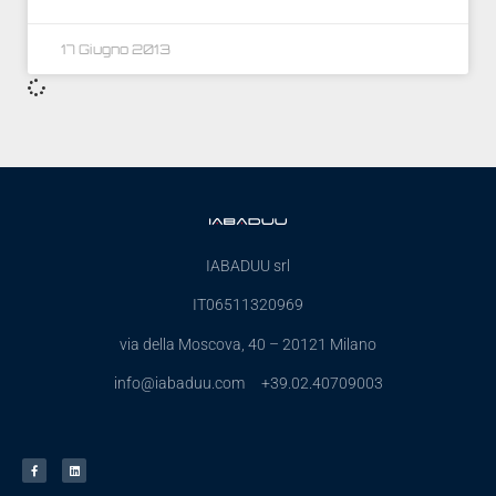
17 Giugno 2013
IABADUU srl
IT06511320969
via della Moscova, 40 – 20121 Milano
info@iabaduu.com +39.02.40709003