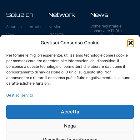
Soluzioni
Network
News
Come registrare e
Sicurezza Informatica
NoMore
conservare l’UDI in
CRM
Promote
formato elettronico
31 Luglio 2026
Cloud
ViVA
Gestisci Consenso Cookie
Sanzioni UDI: cosa
WebSite
ICE
rischi se non registri i
Per fornire le migliori esperienze, utilizziamo tecnologie come i cookie
E-Commerce
dispositivi medici
per memorizzare e/o accedere alle informazioni del dispositivo. Il
6 Luglio 2026
Gestione IT
consenso a queste tecnologie ci permetterà di elaborare dati come il
Fatturazione Elettronica
Scadenze UDI ed
comportamento di navigazione o ID unici su questo sito. Non
EUDAMED 2026: tutte
acconsentire o ritirare il consenso può influire negativamente su alcune
le date da ricordare
caratteristiche e funzioni.
29 Giugno 2026
AI – modelli piccoli, in
Gestisci servizi
locale, per il business
24 Giugno 2026
Accetta
Vai a tutte le news
Nega
Visualizza le preferenze