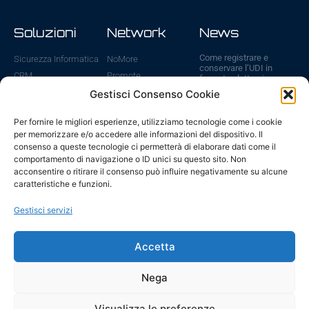
Soluzioni
Network
News
Come registrare e
Sicurezza Informatica
NoMore
conservare l’UDI in
CRM
Promote
formato elettronico
31 Luglio 2026
Cloud
ViVA
Gestisci Consenso Cookie
Sanzioni UDI: cosa
WebSite
ICE
rischi se non registri i
Per fornire le migliori esperienze, utilizziamo tecnologie come i cookie
E-Commerce
dispositivi medici
per memorizzare e/o accedere alle informazioni del dispositivo. Il
6 Luglio 2026
Gestione IT
consenso a queste tecnologie ci permetterà di elaborare dati come il
Fatturazione Elettronica
Scadenze UDI ed
comportamento di navigazione o ID unici su questo sito. Non
EUDAMED 2026: tutte
acconsentire o ritirare il consenso può influire negativamente su alcune
le date da ricordare
caratteristiche e funzioni.
29 Giugno 2026
AI – modelli piccoli, in
Gestisci servizi
locale, per il business
24 Giugno 2026
Accetta
Vai a tutte le news
Nega
Visualizza le preferenze