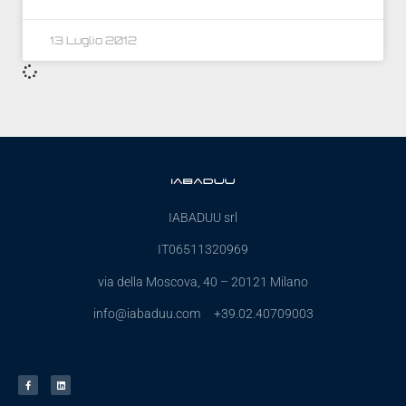
13 Luglio 2012
IABADUU srl
IT06511320969
via della Moscova, 40 – 20121 Milano
info@iabaduu.com +39.02.40709003