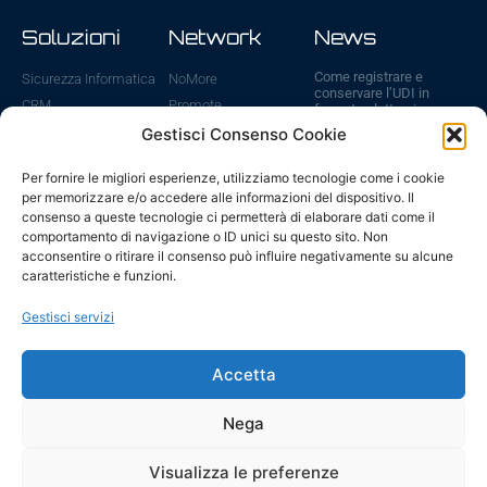
Soluzioni
Network
News
Come registrare e
Sicurezza Informatica
NoMore
conservare l’UDI in
CRM
Promote
formato elettronico
31 Luglio 2026
Cloud
ViVA
Gestisci Consenso Cookie
Sanzioni UDI: cosa
WebSite
ICE
rischi se non registri i
Per fornire le migliori esperienze, utilizziamo tecnologie come i cookie
E-Commerce
dispositivi medici
per memorizzare e/o accedere alle informazioni del dispositivo. Il
6 Luglio 2026
Gestione IT
consenso a queste tecnologie ci permetterà di elaborare dati come il
Fatturazione Elettronica
Scadenze UDI ed
comportamento di navigazione o ID unici su questo sito. Non
EUDAMED 2026: tutte
acconsentire o ritirare il consenso può influire negativamente su alcune
le date da ricordare
caratteristiche e funzioni.
29 Giugno 2026
AI – modelli piccoli, in
Gestisci servizi
locale, per il business
24 Giugno 2026
Accetta
Vai a tutte le news
Nega
Visualizza le preferenze
iabaduu srl - © All rights reserved