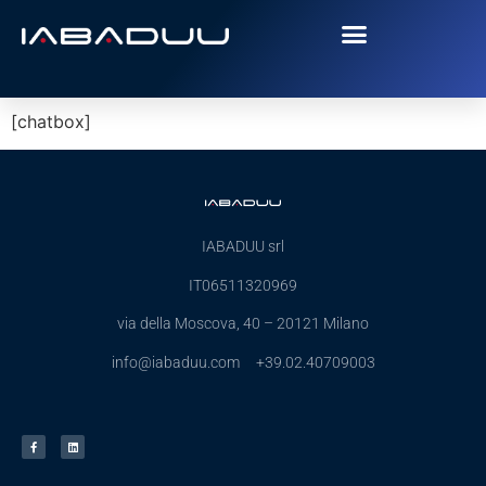
[chatbox]
IABADUU srl
IT06511320969
via della Moscova, 40 – 20121 Milano
info@iabaduu.com +39.02.40709003