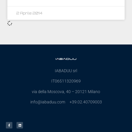
2 Aprile 2014
IABADUU srl
IT06511320969
via della Moscova, 40 – 20121 Milano
info@iabaduu.com +39.02.40709003