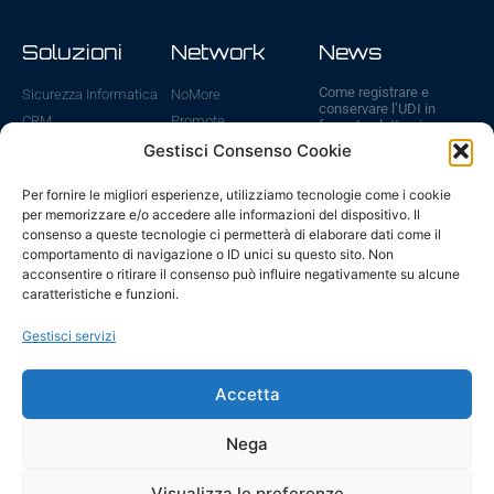
Soluzioni
Network
News
Come registrare e
Sicurezza Informatica
NoMore
conservare l’UDI in
CRM
Promote
formato elettronico
31 Luglio 2026
Cloud
ViVA
Gestisci Consenso Cookie
Sanzioni UDI: cosa
WebSite
ICE
rischi se non registri i
Per fornire le migliori esperienze, utilizziamo tecnologie come i cookie
E-Commerce
dispositivi medici
per memorizzare e/o accedere alle informazioni del dispositivo. Il
6 Luglio 2026
Gestione IT
consenso a queste tecnologie ci permetterà di elaborare dati come il
Fatturazione Elettronica
Scadenze UDI ed
comportamento di navigazione o ID unici su questo sito. Non
EUDAMED 2026: tutte
acconsentire o ritirare il consenso può influire negativamente su alcune
le date da ricordare
caratteristiche e funzioni.
29 Giugno 2026
AI – modelli piccoli, in
Gestisci servizi
locale, per il business
24 Giugno 2026
Accetta
Vai a tutte le news
Nega
Visualizza le preferenze