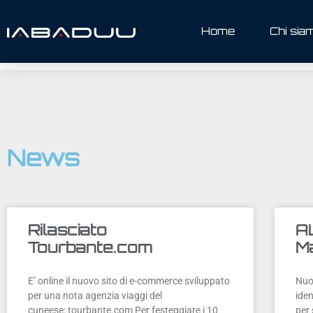
Home
Chi sia
News
Rilasciato
A
Tourbante.com
M
E’ online il nuovo sito di e-commerce sviluppato
Nuo
per una nota agenzia viaggi del
iden
cuneese: tourbante.com Per festeggiare i 10
per 