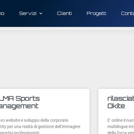
mo
Servizi
Clienti
Progetti
Conta
LMA Sports
rilascia
anagement
Okite
vo website e sviluppo della corporate
E’ online il nu
tity per una realtà di gestione dell’immagine
multilingue int
sportivi professionisti.
della forza ve