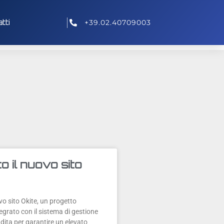
tti
+39.02.40709003
to il nuovo sito
ovo sito Okite, un progetto
egrato con il sistema di gestione
ndita per garantire un elevato