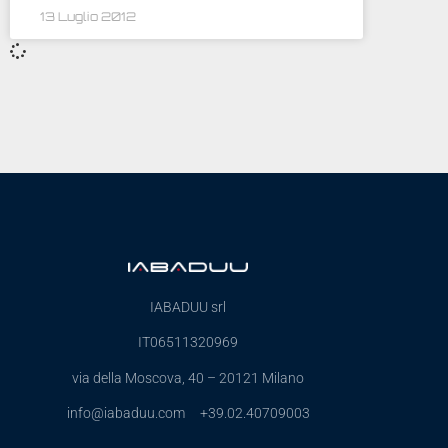
13 Luglio 2012
IABADUU srl
IT06511320969
via della Moscova, 40 – 20121 Milano
info@iabaduu.com +39.02.40709003