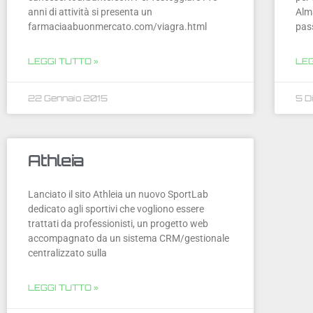
anni di attività si presenta un
Alm
farmaciaabuonmercato.com/viagra.html
pass
LEGGI TUTTO »
LEG
22 Gennaio 2015
5 D
Athleia
Lanciato il sito Athleia un nuovo SportLab
dedicato agli sportivi che vogliono essere
trattati da professionisti, un progetto web
accompagnato da un sistema CRM/gestionale
centralizzato sulla
LEGGI TUTTO »