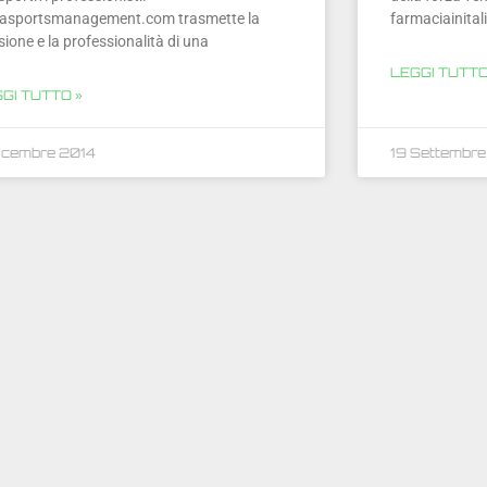
asportsmanagement.com trasmette la
farmaciainital
ione e la professionalità di una
LEGGI TUTTO
GI TUTTO »
icembre 2014
19 Settembre